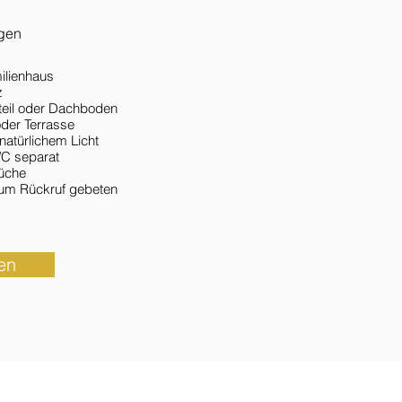
gen
ilienhaus
z
teil oder Dachboden
der Terrasse
natürlichem Licht
C separat
üche
 um Rückruf gebeten
en