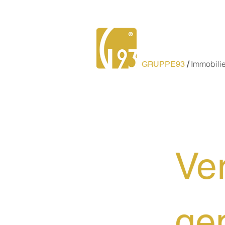
/
Immobili
GRUPPE93
Ve
ge