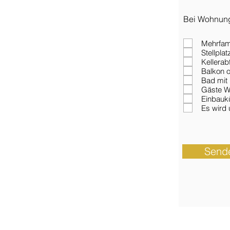
Bei Wohnun
Mehrfam
Stellplat
Kellerab
Balkon o
Bad mit 
Gäste W
Einbauk
Es wird
Send